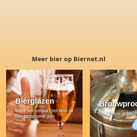
Meer bier op Biernet.nl
Bierglazen
Brouwpro
Want bier smaakt het best uit
Hoe brouw je bier?
een bijpassend glas