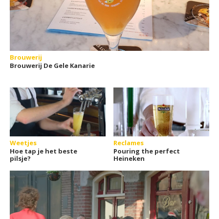
Brouwerij
Brouwerij De Gele Kanarie
Weetjes
Reclames
Hoe tap je het beste
Pouring the perfect
pilsje?
Heineken