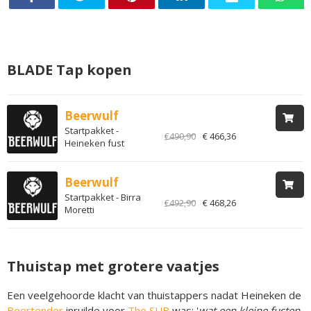
BLADE Tap kopen
Beerwulf
Startpakket -
€490,90
€ 466,36
Heineken fust
Beerwulf
Startpakket - Birra
€492,90
€ 468,26
Moretti
Thuistap met grotere vaatjes
Een veelgehoorde klacht van thuistappers nadat Heineken de
Beertender
inruilde voor
The SUB
was: '
wat een kleine fusten