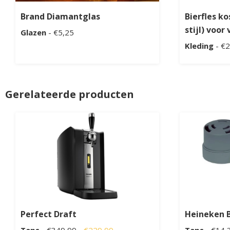
Brand Diamantglas
Bierfles k
stijl) voo
Glazen
- €5,25
Kleding
- €2
Gerelateerde producten
Perfect Draft
Heineken 