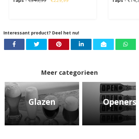
Taps
-
€349,99
€229,99
Taps
- €14,
Interessant product? Deel het nu!
Meer categorieen
Glazen
Openers