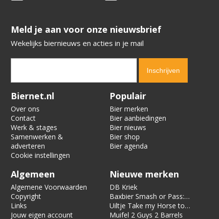
​​​​​​​Meld je aan voor onze nieuwsbrief
Wekelijks biernieuws en acties in je mail
Verification code:
3486
Biernet.nl
Populair
Over ons
Bier merken
Contact
Bier aanbiedingen
Werk & stages
Bier nieuws
Samenwerken &
Bier shop
adverteren
Bier agenda
Cookie instellingen
Algemeen
Nieuwe merken
Algemene Voorwaarden
DB Kriek
Copyright
Baxbier Smash or Pass:
Links
Strata
Uiltje Take my Horse to
Jouw eigen account
the Hotel Room
Muifel 2 Guys 2 Barrels