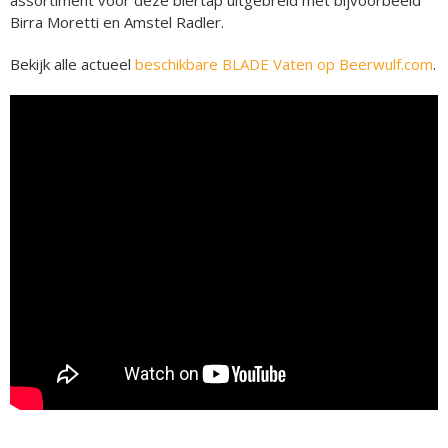
assortiment voor deze biertap uitgebreid met bijvoorbeeld
Birra Moretti en Amstel Radler.
Bekijk alle actueel
beschikbare BLADE Vaten op Beerwulf.com
.