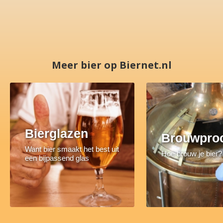
Meer bier op Biernet.nl
Bierglazen
Brouwpro
Want bier smaakt het best uit
Hoe brouw je bier?
een bijpassend glas