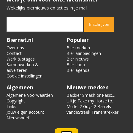
Wekelijks biernieuws en acties in je mail
Verification code:
5770
Biernet.nl
Populair
Over ons
Bier merken
Contact
Bier aanbiedingen
Werk & stages
Bier nieuws
Samenwerken &
Bier shop
adverteren
Bier agenda
Cookie instellingen
Algemeen
Nieuwe merken
Algemene Voorwaarden
Baxbier Smash or Pass:
Copyright
Strata
Uiltje Take my Horse to
Links
the Hotel Room
Muifel 2 Guys 2 Barrels
Jouw eigen account
vandeStreek Tranentrekker
Nieuwsbrief