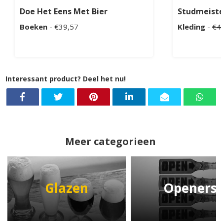
Doe Het Eens Met Bier
Studmeiste
Boeken
- €39,57
Kleding
-
€4
Interessant product? Deel het nu!
Meer categorieen
Glazen
Openers