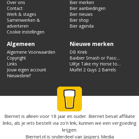
Over ons
Bier merken
Contact
Bier aanbiedingen
Werk & stages
Bier nieuws
Samenwerken &
Bier shop
adverteren
Bier agenda
Cookie instellingen
Algemeen
Nieuwe merken
Algemene Voorwaarden
DB Kriek
Copyright
Baxbier Smash or Pass:
Links
Strata
Uiltje Take my Horse to
Jouw eigen account
the Hotel Room
Muifel 2 Guys 2 Barrels
Nieuwsbrief
Biernet is alleen voor 18 jaar en ouder. Biernet bevat affiliate
links, als je iets bestelt via zo’n link, kunnen we een vergoeding
krijgen.
Biernet.nl
is onderdeel van
Jaspers Media