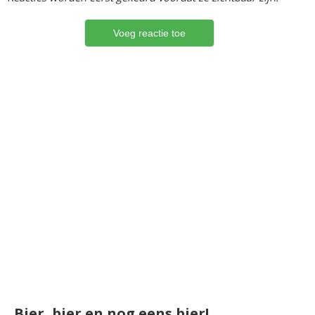
Bier, bier en nog eens bier!