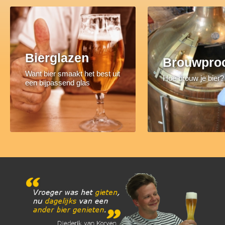
Bierglazen
Brouwpro
Want bier smaakt het best uit
Hoe brouw je bier?
een bijpassend glas