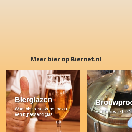
Meer bier op Biernet.nl
Bierglazen
Brouwpro
Want bier smaakt het best uit
Hoe brouw je bier?
een bijpassend glas