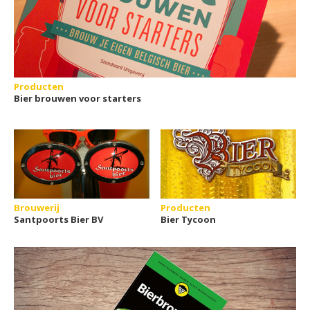
Producten
Bier brouwen voor starters
Brouwerij
Producten
Santpoorts Bier BV
Bier Tycoon