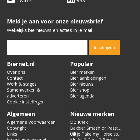
Twitter
RSS
​​​​​​​Meld je aan voor onze nieuwsbrief
Wekelijks biernieuws en acties in je mail
Verification code:
6230
Biernet.nl
Populair
Over ons
Bier merken
Contact
Bier aanbiedingen
Werk & stages
Bier nieuws
Samenwerken &
Bier shop
adverteren
Bier agenda
Cookie instellingen
Algemeen
Nieuwe merken
Algemene Voorwaarden
DB Kriek
Copyright
Baxbier Smash or Pass:
Links
Strata
Uiltje Take my Horse to
Jouw eigen account
the Hotel Room
Muifel 2 Guys 2 Barrels