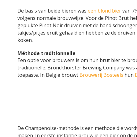
De basis van beide bieren was
een blond bier
van 7%
volgens normale brouwwijze. Voor de Pinot Brut he
geplukte Pinot Noir druiven met de hand schoongem
takjes/pitjes eruit gehaald en hebben ze de druiven 
koken.
Méthode traditionnelle
Een optie voor brouwers is om hun brut bier te b
traditionelle. Bronckhorster Brewing Company was 
toepaste. In België brouwt
Brouwerij Bosteels
hun
De Champenoise-methode is een methode die wordt
maken. In eerste instantie brouw je een bier op de n