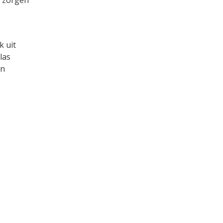
k uit
las
en