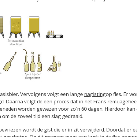
asisbier. Vervolgens volgt een lange
nagisting
op fles. Er wo
gd. Daarna volgt de een proces dat in het Frans
remuage
heet
 beneden worden gewezen voor zo'n 60 dagen. Hierdoor kan 
 om de zoveel tijd een slag gedraaid.
bevriezen wordt de gist die er in zit verwijderd. Doordat er 
it geschoten. Op dit moment moet een kurk in de fles ervoo