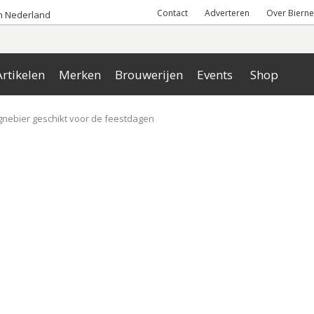
Contact
Adverteren
Over Bierne
an Nederland
rtikelen
Merken
Brouwerijen
Events
Shop
ebier geschikt voor de feestdagen