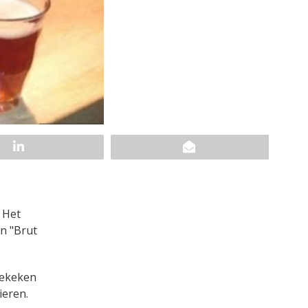
 Het
en "Brut
gekeken
ieren.