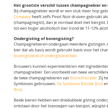
Het grootste verschil tussen champagnebier en 
Bij champagnebier wordt er een stuk meer hop gebr
Company
heeft zelfs Pinot Noir druiven gebruikt al
(champagnegist), dan je normaal doet met biergist. Da
tot een hoger alcoholisch bier (rond de 11-12% alco
Ondergisting of bovengisting?
Champagnebieren ondergaan meerdere gistingen. A
bier dat als basis wordt gebruikt basis voor het ch
bovengistend of ondergistend bier
.
Brouwers kunnen experimenteren met ingrediënten
champagnebier. Een voorbeeld van twee verschillende
de twee champagnebieren van
Bronckhorster
. Zij 
Symbioses gebrouwen.
De Symbiose Blonde Brut
en
Brut
.
Beide bieren hebben een driedubbele gisting onderg
ontstaan door het toevoegen van biergist, wijngist