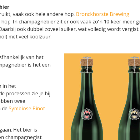
bier
uikt, vaak ook hele andere hop.
Bronckhorste Brewing
s hop. In champagnebier zit er ook vaak zo'n 10 keer meer gi
arbij ook dubbel zoveel suiker, wat volledig wordt vergist. 
hol) met veel koolzuur.
fhankelijk van het
ampagnebier is het een
 in het
 processen zie je bij
hebben twee
 de
Symbiose Pinot
aan. Het bier is
 én champagnegist.