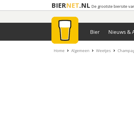
BIER
NET
.NL
De grootste biersite v
Bier
Nieuws & A
Home
Algemeen
Weetjes
Champagn