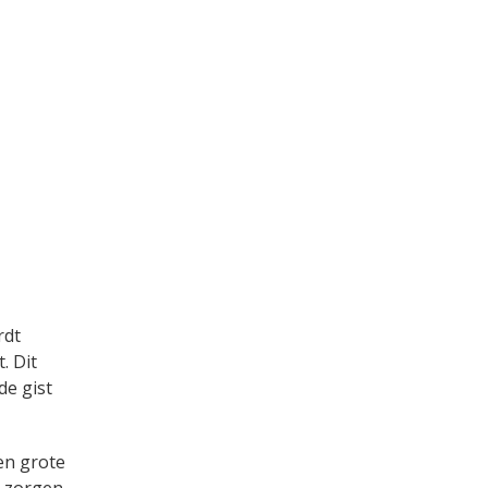
rdt
. Dit
de gist
een grote
r zorgen