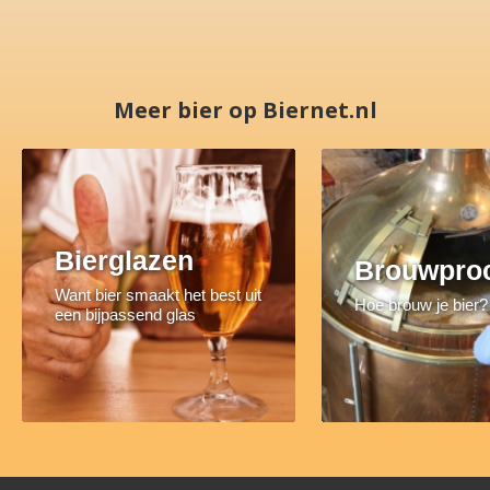
Meer bier op Biernet.nl
Bierglazen
Brouwpro
Want bier smaakt het best uit
Hoe brouw je bier?
een bijpassend glas