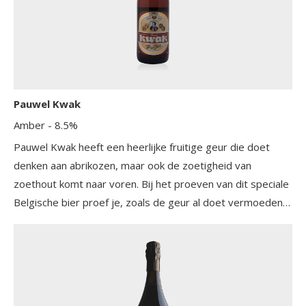
mondgevoel, terwijl de milde bitterheid en elegante
afdronk het geheel in balans houden. Dankzij de drie
granen gerst, tarwe en haver blijft de karakteristieke
diepte van de klassieke Tripel Karmeliet herkenbaar
aanwezig, zonder dat dealcoholisatie te pas is gekomen.
Pauwel Kwak
Amber
- 8.5%
Pauwel Kwak heeft een heerlijke fruitige geur die doet
denken aan abrikozen, maar ook de zoetigheid van
zoethout komt naar voren. Bij het proeven van dit speciale
Belgische bier proef je, zoals de geur al doet vermoeden,
de abrikoos. De fruitige smaak blijft hangen samen met
een zoetigheid die doet denken aan karamel. Daarnaast
heeft het nog een wat lichte bittere smaak die
verneembaar is in de fijne afdronk.