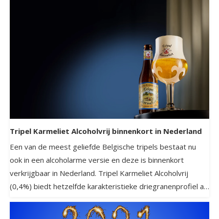
Tripel Karmeliet Alcoholvrij binnenkort in Nederland
Een van de meest geliefde Belgische tripels bestaat nu
ook in een alcoholarme versie en deze is binnenkort
verkrijgbaar in Nederland. Tripel Karmeliet Alcoholvrij
(0,4%) biedt hetzelfde karakteristieke driegranenprofiel als
het origineel, gebrouwen met een innovatieve gisttechniek.