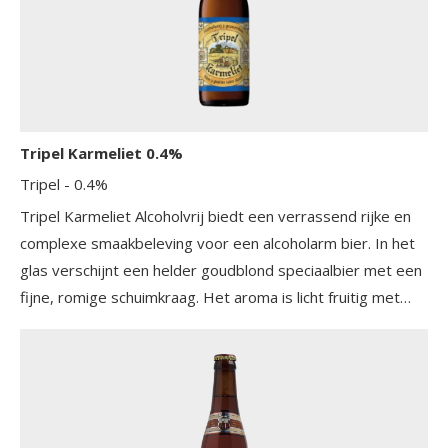
van de geur komt terug. Het wordt romig zacht en de
zweem van vanille komt ook weer tevoorschijn.
Tripel Karmeliet 0.4%
Tripel
- 0.4%
Tripel Karmeliet Alcoholvrij biedt een verrassend rijke en
complexe smaakbeleving voor een alcoholarm bier. In het
glas verschijnt een helder goudblond speciaalbier met een
fijne, romige schuimkraag. Het aroma is licht fruitig met
tonen van citrus en groene appel, aangevuld met subtiele
kruidigheid en een zachte mouttoets. Op de tong komen
zachte graanaroma's samen met frisse citrusachtige
accenten en hints van sinaasappelschil en koriander. De
haver zorgt voor extra rondheid en een fluweelzacht