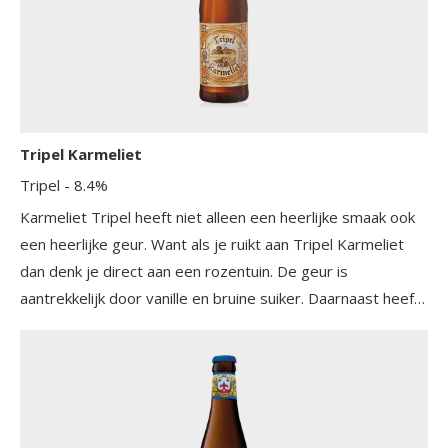
Tripel Karmeliet
Tripel
- 8.4%
Karmeliet Tripel heeft niet alleen een heerlijke smaak ook
een heerlijke geur. Want als je ruikt aan Tripel Karmeliet
dan denk je direct aan een rozentuin. De geur is
aantrekkelijk door vanille en bruine suiker. Daarnaast heeft
het bier veel fruitigheid van perzik en banaan. Heel licht op
de achtergrond herken je wellicht iets van citrus. In de
smaak overheerst in eerste instantie de hop met haar
behoorlijke bitters. Dit geeft het bier kracht en pit. Neem
even de tijd en de herkenbare zoete smaak die we kennen