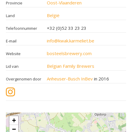
Oost-Vlaanderen
Provincie
België
Land
+32 (0)52 33 23 23
Telefoonnummer
info@kwak.karmeliet.be
E-mail
bosteelsbrewery.com
Website
Belgian Family Brewers
Lid van
Anheuser-Busch InBev
in 2016
Overgenomen door
+
−