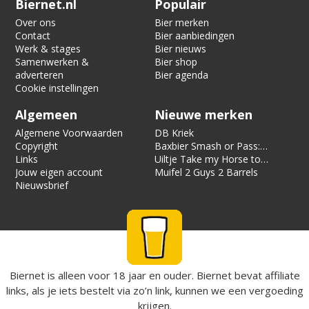
Biernet.nl
Populair
Over ons
Bier merken
Contact
Bier aanbiedingen
Werk & stages
Bier nieuws
Samenwerken &
Bier shop
adverteren
Bier agenda
Cookie instellingen
Algemeen
Nieuwe merken
Algemene Voorwaarden
DB Kriek
Copyright
Baxbier Smash or Pass:
Links
Strata
Uiltje Take my Horse to
Jouw eigen account
the Hotel Room
Muifel 2 Guys 2 Barrels
Nieuwsbrief
Biernet is alleen voor 18 jaar en ouder. Biernet bevat affiliate
links, als je iets bestelt via zo’n link, kunnen we een vergoeding
krijgen.