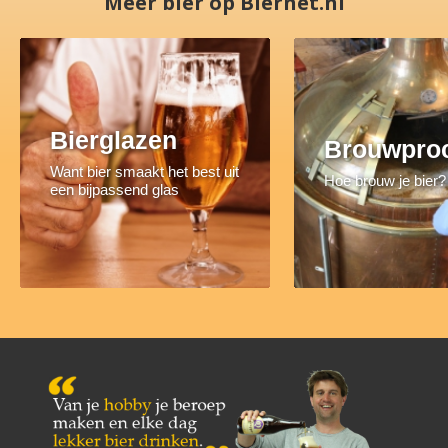
Meer bier op Biernet.nl
Bierglazen
Brouwpro
Want bier smaakt het best uit
Hoe brouw je bier?
een bijpassend glas