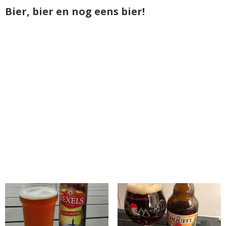
Bier, bier en nog eens bier!