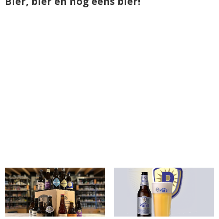
Bier, bier en nog eens bier!