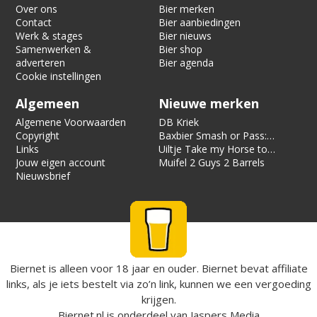
Over ons
Bier merken
Contact
Bier aanbiedingen
Werk & stages
Bier nieuws
Samenwerken &
Bier shop
adverteren
Bier agenda
Cookie instellingen
Algemeen
Nieuwe merken
Algemene Voorwaarden
DB Kriek
Copyright
Baxbier Smash or Pass:
Links
Strata
Uiltje Take my Horse to
Jouw eigen account
the Hotel Room
Muifel 2 Guys 2 Barrels
Nieuwsbrief
Biernet is alleen voor 18 jaar en ouder. Biernet bevat affiliate
links, als je iets bestelt via zo’n link, kunnen we een vergoeding
krijgen.
Biernet.nl
is onderdeel van
Jaspers Media