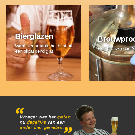
Bierglazen
Brouwpro
Want bier smaakt het best uit
Hoe brouw je bier?
een bijpassend glas