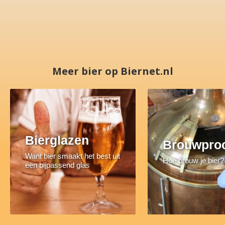
Meer bier op Biernet.nl
Bierglazen
Brouwpro
Want bier smaakt het best uit
Hoe brouw je bier?
een bijpassend glas