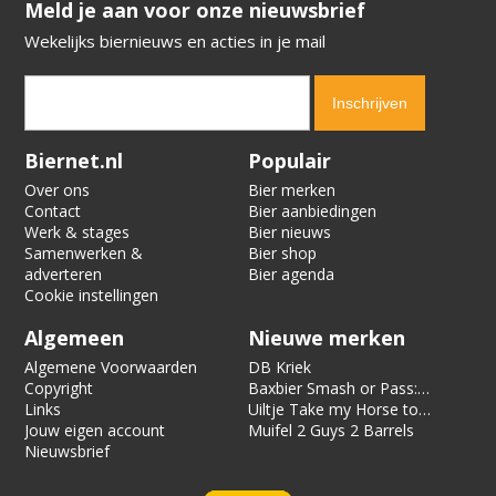
​​​​​​​Meld je aan voor onze nieuwsbrief
Wekelijks biernieuws en acties in je mail
Verification code:
7150
Biernet.nl
Populair
Over ons
Bier merken
Contact
Bier aanbiedingen
Werk & stages
Bier nieuws
Samenwerken &
Bier shop
adverteren
Bier agenda
Cookie instellingen
Algemeen
Nieuwe merken
Algemene Voorwaarden
DB Kriek
Copyright
Baxbier Smash or Pass:
Links
Strata
Uiltje Take my Horse to
Jouw eigen account
the Hotel Room
Muifel 2 Guys 2 Barrels
Nieuwsbrief