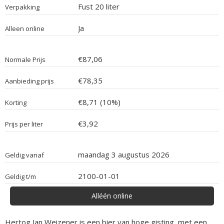
Fust 20 liter
Verpakking
Ja
Alleen online
€87,06
Normale Prijs
€78,35
Aanbieding prijs
€8,71 (10%)
Korting
€3,92
Prijs per liter
maandag 3 augustus 2026
Geldig vanaf
2100-01-01
Geldig t/m
Alléén online
Hertog Jan Weizener is een bier van hoge gisting, met een