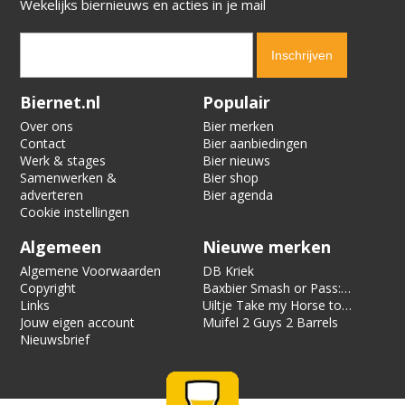
Wekelijks biernieuws en acties in je mail
Verification code:
6313
Biernet.nl
Populair
Over ons
Bier merken
Contact
Bier aanbiedingen
Werk & stages
Bier nieuws
Samenwerken &
Bier shop
adverteren
Bier agenda
Cookie instellingen
Algemeen
Nieuwe merken
Algemene Voorwaarden
DB Kriek
Copyright
Baxbier Smash or Pass:
Links
Strata
Uiltje Take my Horse to
Jouw eigen account
the Hotel Room
Muifel 2 Guys 2 Barrels
Nieuwsbrief