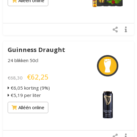
Alléén online
Guinness Draught
24 blikken 50cl
€62,25
€68,30
€6,05 korting (9%)
€5,19 per liter
Alléén online