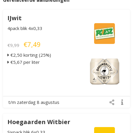
Gerelateerde aanbiedingen
IJwit
4pack blik 4x0,33
€7,49
€9,99
€2,50 korting (25%)
€5,67 per liter
t/m zaterdag 8 augustus
Hoegaarden Witbier
Sixpack blik 6x0,33