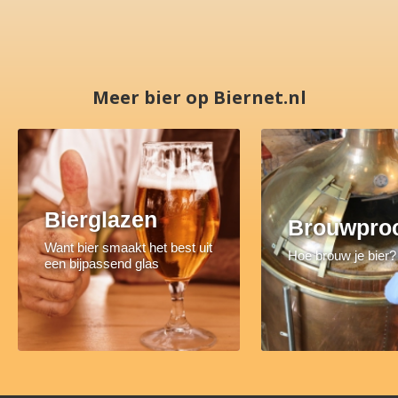
Meer bier op Biernet.nl
Bierglazen
Brouwpro
Want bier smaakt het best uit
Hoe brouw je bier?
een bijpassend glas