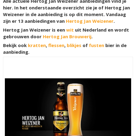
Alle actuele Hertog Jan Weizener aanbiedingen vind je
hier. In het onderstaande overzicht zie je of Hertog Jan
Weizener in de aanbieding is op dit moment. Vandaag
zijn er
13
aanbiedingen van
Hertog Jan Weizener
.
Hertog Jan Weizener is een
wit
uit Nederland en wordt
gebrouwen door
Hertog Jan Brouwerij
.
Bekijk ook
kratten
,
flessen
,
blikjes
of
fusten
bier in de
aanbieding.