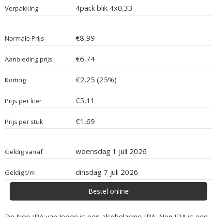
4pack blik 4x0,33
Verpakking
€8,99
Normale Prijs
€6,74
Aanbieding prijs
€2,25 (25%)
Korting
€5,11
Prijs per liter
€1,69
Prijs per stuk
woensdag 1 juli 2026
Geldig vanaf
dinsdag 7 juli 2026
Geldig t/m
Bestel online
De Non IPA van Jopen is een alcoholarme IPA. Non IPA is een