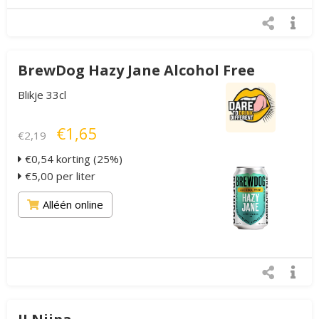
BrewDog Hazy Jane Alcohol Free
Blikje 33cl
€1,65
€2,19
€0,54 korting (25%)
€5,00 per liter
Alléén online