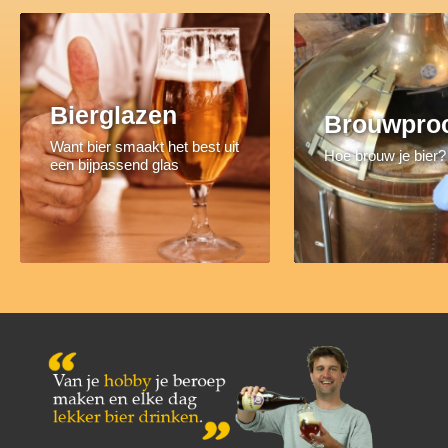
Bierglazen
Brouwpro
Want bier smaakt het best uit
Hoe brouw je bier?
een bijpassend glas