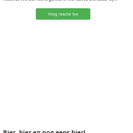
Bier, bier en nog eens bier!