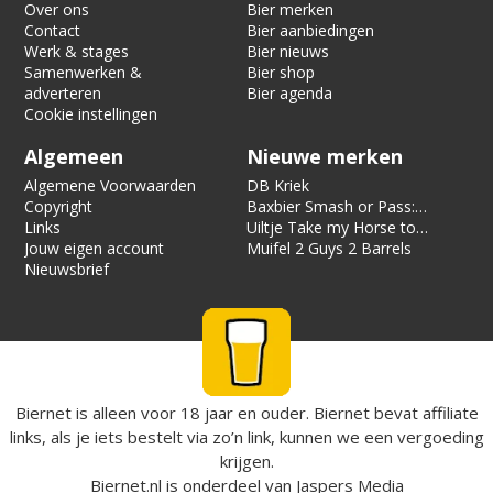
Over ons
Bier merken
Contact
Bier aanbiedingen
Werk & stages
Bier nieuws
Samenwerken &
Bier shop
adverteren
Bier agenda
Cookie instellingen
Algemeen
Nieuwe merken
Algemene Voorwaarden
DB Kriek
Copyright
Baxbier Smash or Pass:
Links
Strata
Uiltje Take my Horse to
Jouw eigen account
the Hotel Room
Muifel 2 Guys 2 Barrels
Nieuwsbrief
Biernet is alleen voor 18 jaar en ouder. Biernet bevat affiliate
links, als je iets bestelt via zo’n link, kunnen we een vergoeding
krijgen.
Biernet.nl
is onderdeel van
Jaspers Media