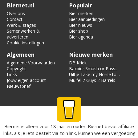
Verification code:
7312
Biernet.nl
Populair
Over ons
Bier merken
Contact
Bier aanbiedingen
Werk & stages
Bier nieuws
Samenwerken &
Bier shop
adverteren
Bier agenda
Cookie instellingen
Algemeen
Nieuwe merken
Algemene Voorwaarden
DB Kriek
Copyright
Baxbier Smash or Pass:
Links
Strata
Uiltje Take my Horse to
Jouw eigen account
the Hotel Room
Muifel 2 Guys 2 Barrels
Nieuwsbrief
Biernet is alleen voor 18 jaar en ouder. Biernet bevat affiliate
links, als je iets bestelt via zo’n link, kunnen we een vergoeding