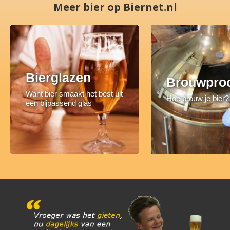
Meer bier op Biernet.nl
Bierglazen
Brouwpro
Want bier smaakt het best uit
Hoe brouw je bier?
een bijpassend glas