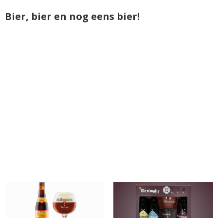
Bier, bier en nog eens bier!