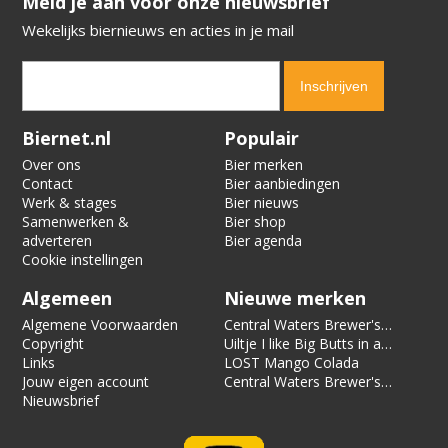
​​​​​​​Meld je aan voor onze nieuwsbrief
Wekelijks biernieuws en acties in je mail
Verification code:
4419
Biernet.nl
Populair
Over ons
Bier merken
Contact
Bier aanbiedingen
Werk & stages
Bier nieuws
Samenwerken &
Bier shop
adverteren
Bier agenda
Cookie instellingen
Algemeen
Nieuwe merken
Algemene Voorwaarden
Central Waters Brewer's
Copyright
Reserve Pecan Kringle
Uiltje I like Big Butts in a
Links
Stout
Can of Limes
LOST Mango Colada
Jouw eigen account
Central Waters Brewer's
Nieuwsbrief
Reserve Cassian Sunset