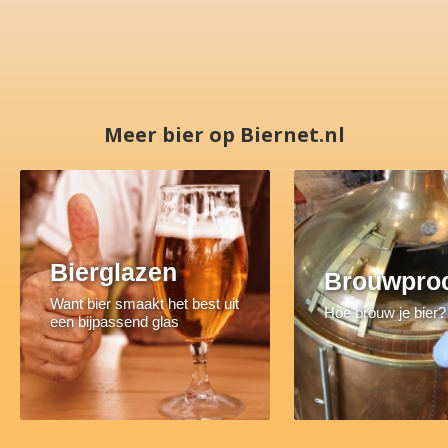
Meer bier op Biernet.nl
Bierglazen
Brouwpro
Want bier smaakt het best uit
Hoe brouw je bier?
een bijpassend glas