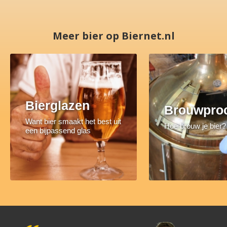
Meer bier op Biernet.nl
Bierglazen
Brouwpro
Want bier smaakt het best uit
Hoe brouw je bier?
een bijpassend glas