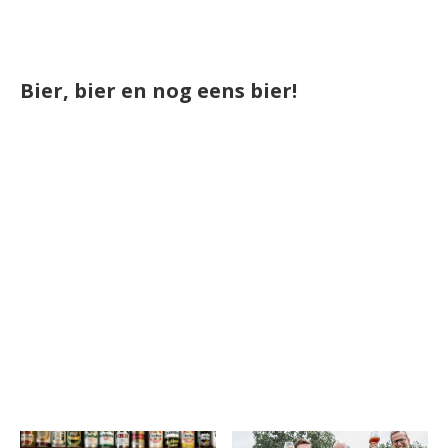
Bier, bier en nog eens bier!