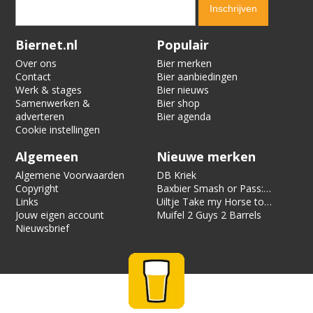
Verification code:
9191
Biernet.nl
Populair
Over ons
Bier merken
Contact
Bier aanbiedingen
Werk & stages
Bier nieuws
Samenwerken &
Bier shop
adverteren
Bier agenda
Cookie instellingen
Algemeen
Nieuwe merken
Algemene Voorwaarden
DB Kriek
Copyright
Baxbier Smash or Pass:
Links
Strata
Uiltje Take my Horse to
Jouw eigen account
the Hotel Room
Muifel 2 Guys 2 Barrels
Nieuwsbrief