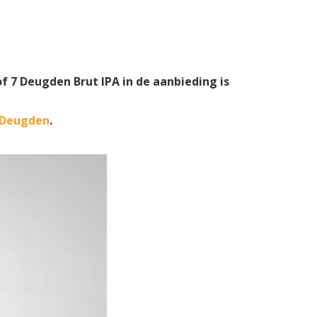
of 7 Deugden Brut IPA in de aanbieding is
7 Deugden
.