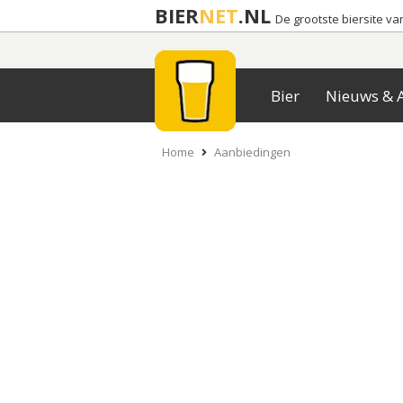
BIER
NET
.NL
De grootste biersite v
Bier
Nieuws & A
Home
Aanbiedingen