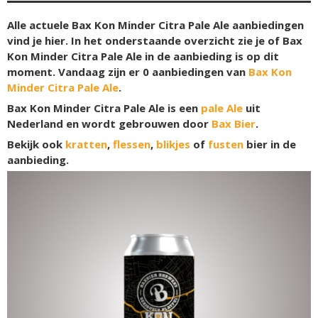
Alle actuele Bax Kon Minder Citra Pale Ale aanbiedingen
vind je hier. In het onderstaande overzicht zie je of Bax
Kon Minder Citra Pale Ale in de aanbieding is op dit
moment. Vandaag zijn er
0
aanbiedingen van
Bax Kon
Minder Citra Pale Ale
.
Bax Kon Minder Citra Pale Ale is een
pale Ale
uit
Nederland en wordt gebrouwen door
Bax Bier
.
Bekijk ook
kratten
,
flessen
,
blikjes
of
fusten
bier in de
aanbieding.