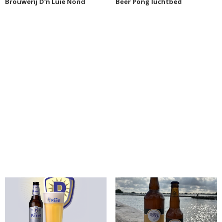
Brouwerij D'n Luie Nond
Beer Pong luchtbed