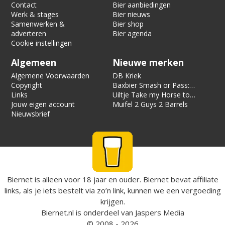
Contact
Bier aanbiedingen
Werk & stages
Bier nieuws
Samenwerken &
Bier shop
adverteren
Bier agenda
Cookie instellingen
Algemeen
Nieuwe merken
Algemene Voorwaarden
DB Kriek
Copyright
Baxbier Smash or Pass:
Links
Strata
Uiltje Take my Horse to
Jouw eigen account
the Hotel Room
Muifel 2 Guys 2 Barrels
Nieuwsbrief
Biernet is alleen voor 18 jaar en ouder. Biernet bevat affiliate
links, als je iets bestelt via zo’n link, kunnen we een vergoeding
krijgen.
Biernet.nl
is onderdeel van
Jaspers Media
© 2008 - 2026