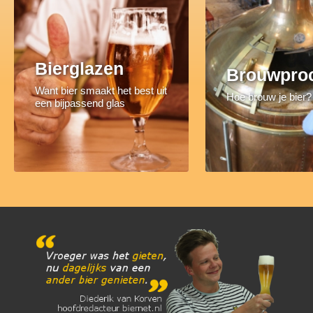
Bierglazen
Brouwpro
Want bier smaakt het best uit
Hoe brouw je bier?
een bijpassend glas