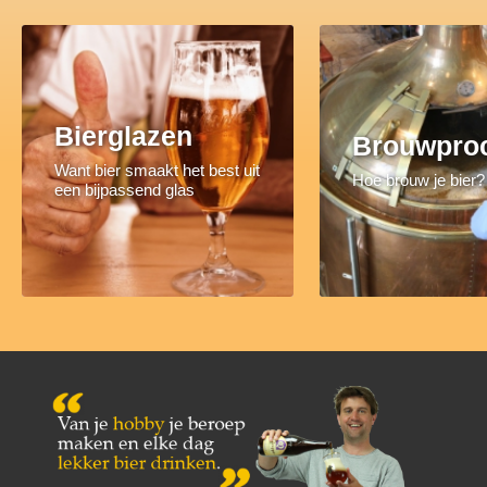
Bierglazen
Brouwpro
Want bier smaakt het best uit
Hoe brouw je bier?
een bijpassend glas