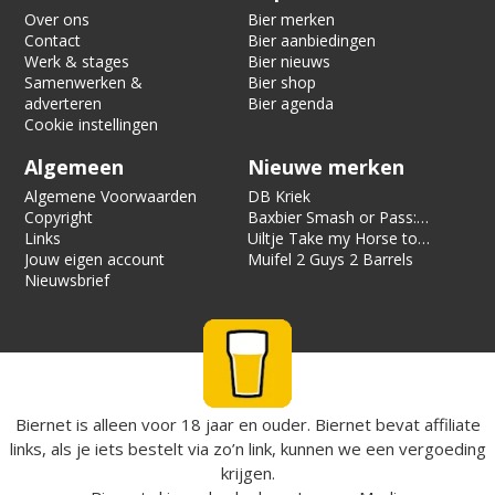
Over ons
Bier merken
Contact
Bier aanbiedingen
Werk & stages
Bier nieuws
Samenwerken &
Bier shop
adverteren
Bier agenda
Cookie instellingen
Algemeen
Nieuwe merken
Algemene Voorwaarden
DB Kriek
Copyright
Baxbier Smash or Pass:
Links
Strata
Uiltje Take my Horse to
Jouw eigen account
the Hotel Room
Muifel 2 Guys 2 Barrels
Nieuwsbrief
Biernet is alleen voor 18 jaar en ouder. Biernet bevat affiliate
links, als je iets bestelt via zo’n link, kunnen we een vergoeding
krijgen.