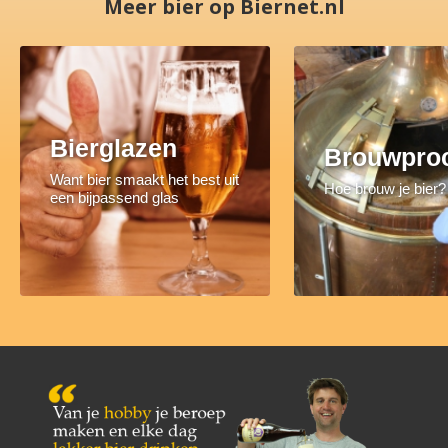
Meer bier op Biernet.nl
Bierglazen
Brouwpro
Want bier smaakt het best uit
Hoe brouw je bier?
een bijpassend glas