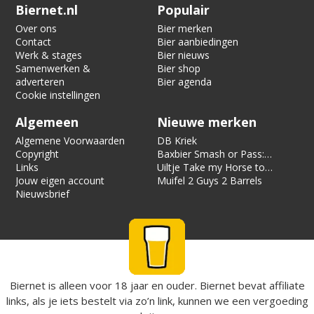
Verification code:
9299
Biernet.nl
Populair
Over ons
Bier merken
Contact
Bier aanbiedingen
Werk & stages
Bier nieuws
Samenwerken &
Bier shop
adverteren
Bier agenda
Cookie instellingen
Algemeen
Nieuwe merken
Algemene Voorwaarden
DB Kriek
Copyright
Baxbier Smash or Pass:
Links
Strata
Uiltje Take my Horse to
Jouw eigen account
the Hotel Room
Muifel 2 Guys 2 Barrels
Nieuwsbrief
Biernet is alleen voor 18 jaar en ouder. Biernet bevat affiliate
links, als je iets bestelt via zo’n link, kunnen we een vergoeding