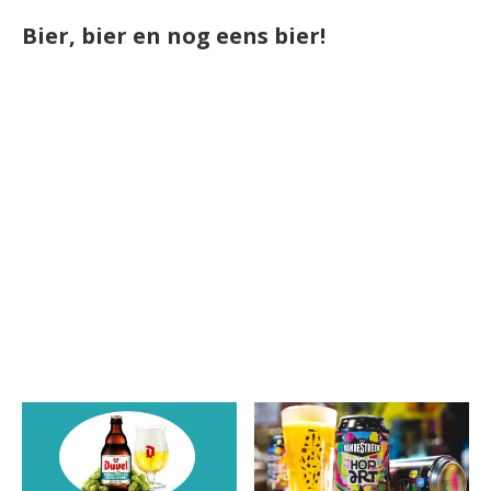
Bier, bier en nog eens bier!