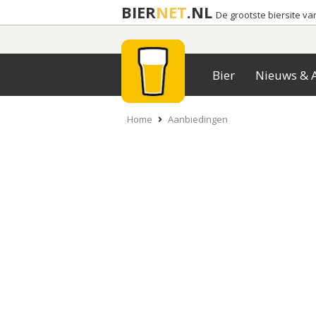
BIER
NET
.NL
De grootste biersite v
Bier
Nieuws & A
Home
Aanbiedingen