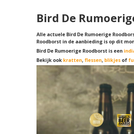
Bird De Rumoerig
Alle actuele Bird De Rumoerige Roodbors
Roodborst in de aanbieding is op dit mo
Bird De Rumoerige Roodborst is een
indi
Bekijk ook
kratten
,
flessen
,
blikjes
of
fu