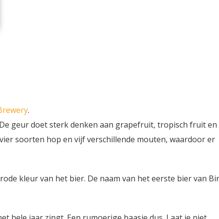
Brewery
.
 De geur doet sterk denken aan grapefruit, tropisch fruit en
vier soorten hop en vijf verschillende mouten, waardoor er
de kleur van het bier. De naam van het eerste bier van Bi
et hele jaar zingt. Een rumoerige baasje dus. Laat je niet