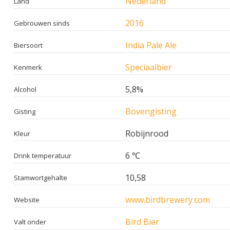
Nederland
Land
2016
Gebrouwen sinds
India Pale Ale
Biersoort
Speciaalbier
Kenmerk
5,8%
Alcohol
Bovengisting
Gisting
Robijnrood
Kleur
6 ℃
Drink temperatuur
10,58
Stamwortgehalte
www.birdbrewery.com
Website
Bird Bier
Valt onder