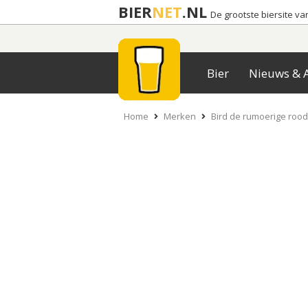
BIER
NET
.NL
De grootste biersite v
Bier
Nieuws & A
Home
Merken
Bird de rumoerige rood