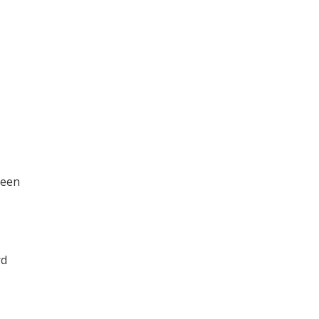
 een
rd