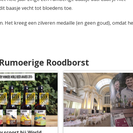
dit baasje vecht tot bloedens toe.
n. Het kreeg een zilveren medaille (en geen goud), omdat h
e Rumoerige Roodborst
y scoort bij World