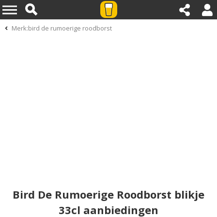
Merk:bird de rumoerige roodborst
Bird De Rumoerige Roodborst blikje
33cl aanbiedingen