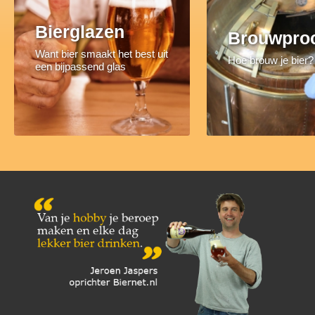
Bierglazen
Brouwpro
Want bier smaakt het best uit
Hoe brouw je bier?
een bijpassend glas