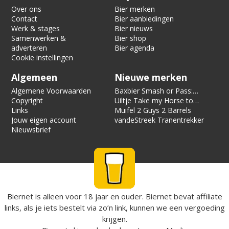
Over ons
Bier merken
Contact
Bier aanbiedingen
Werk & stages
Bier nieuws
Samenwerken &
Bier shop
adverteren
Bier agenda
Cookie instellingen
Algemeen
Nieuwe merken
Algemene Voorwaarden
Baxbier Smash or Pass:
Copyright
Strata
Uiltje Take my Horse to
Links
the Hotel Room
Muifel 2 Guys 2 Barrels
Jouw eigen account
vandeStreek Tranentrekker
Nieuwsbrief
Biernet is alleen voor 18 jaar en ouder. Biernet bevat affiliate
links, als je iets bestelt via zo’n link, kunnen we een vergoeding
krijgen.