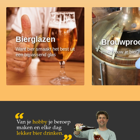
Bierglazen
Brouwpro
Want bier smaakt het best uit
Hoe brouw je bier?
een bijpassend glas