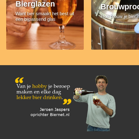
Bierglazen
Brouwpro
Want bier smaakt het best uit
Hoe brouw je bier?
een bijpassend glas