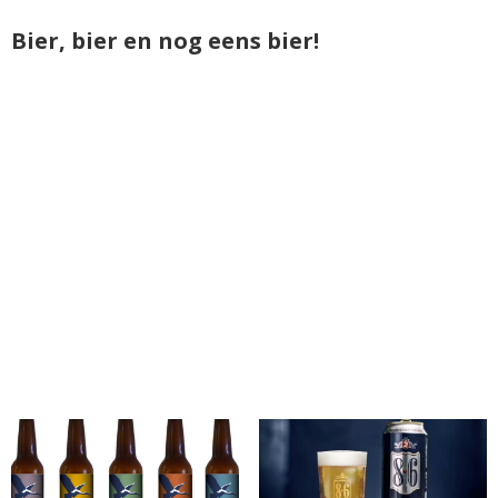
Bier, bier en nog eens bier!