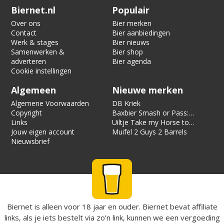
Verification code:
7808
Biernet.nl
Populair
Over ons
Bier merken
Contact
Bier aanbiedingen
Werk & stages
Bier nieuws
Samenwerken &
Bier shop
adverteren
Bier agenda
Cookie instellingen
Algemeen
Nieuwe merken
Algemene Voorwaarden
DB Kriek
Copyright
Baxbier Smash or Pass:
Links
Strata
Uiltje Take my Horse to
Jouw eigen account
the Hotel Room
Muifel 2 Guys 2 Barrels
Nieuwsbrief
Biernet is alleen voor 18 jaar en ouder. Biernet bevat affiliate
links, als je iets bestelt via zo’n link, kunnen we een vergoeding