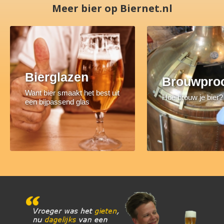
Meer bier op Biernet.nl
Bierglazen
Brouwpro
Want bier smaakt het best uit
Hoe brouw je bier?
een bijpassend glas