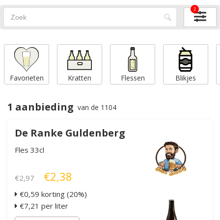
2
Favorieten
Kratten
Flessen
Blikjes
1 aanbieding
van de 1104
De Ranke Guldenberg
Fles 33cl
€2,38
€2,97
€0,59 korting (20%)
€7,21 per liter