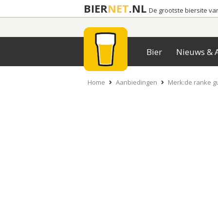
BIER
NET
.NL
De grootste biersite v
Bier
Nieuws & A
Home
Aanbiedingen
Merk:de ranke g