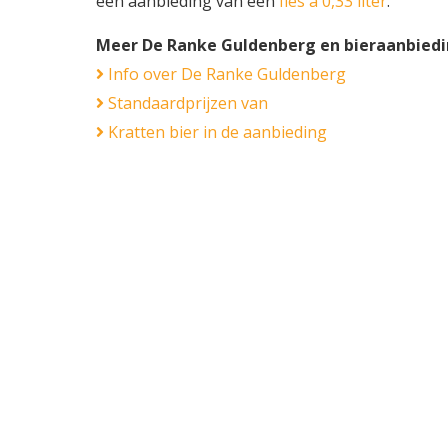
een aanbieding van een
fles á 0,33 liter
.
Meer De Ranke Guldenberg en bieraanbied
Info over De Ranke Guldenberg
Standaardprijzen van
Kratten bier in de aanbieding