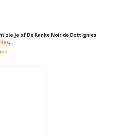
ht zie je of De Ranke Noir de Dottignies
nies
.
nke
.