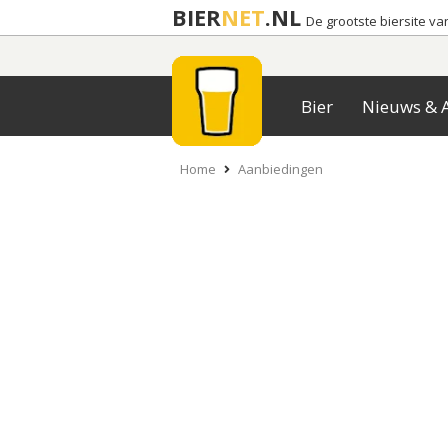
BIER
NET
.NL
De grootste biersite v
Bier
Nieuws & A
Home
Aanbiedingen