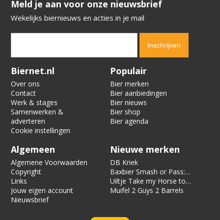
​​​​​​​Meld je aan voor onze nieuwsbrief
Wekelijks biernieuws en acties in je mail
Verification code:
8442
Biernet.nl
Populair
Over ons
Bier merken
Contact
Bier aanbiedingen
Werk & stages
Bier nieuws
Samenwerken &
Bier shop
adverteren
Bier agenda
Cookie instellingen
Algemeen
Nieuwe merken
Algemene Voorwaarden
DB Kriek
Copyright
Baxbier Smash or Pass:
Links
Strata
Uiltje Take my Horse to
Jouw eigen account
the Hotel Room
Muifel 2 Guys 2 Barrels
Nieuwsbrief