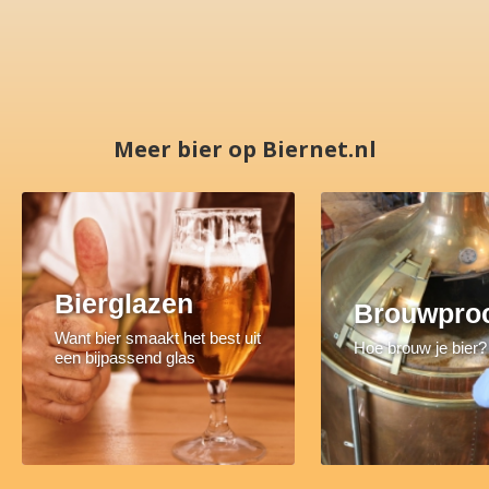
Meer bier op Biernet.nl
Bierglazen
Brouwpro
Want bier smaakt het best uit
Hoe brouw je bier?
een bijpassend glas