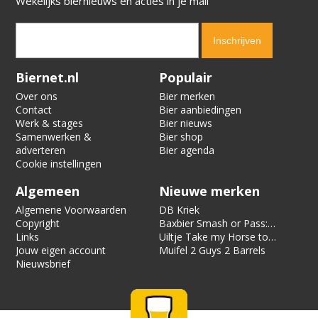
Wekelijks biernieuws en acties in je mail
Verification code:
8729
Biernet.nl
Populair
Over ons
Bier merken
Contact
Bier aanbiedingen
Werk & stages
Bier nieuws
Samenwerken &
Bier shop
adverteren
Bier agenda
Cookie instellingen
Algemeen
Nieuwe merken
Algemene Voorwaarden
DB Kriek
Copyright
Baxbier Smash or Pass:
Links
Strata
Uiltje Take my Horse to
Jouw eigen account
the Hotel Room
Muifel 2 Guys 2 Barrels
Nieuwsbrief