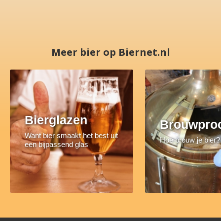
Meer bier op Biernet.nl
Bierglazen
Brouwpro
Want bier smaakt het best uit
Hoe brouw je bier?
een bijpassend glas