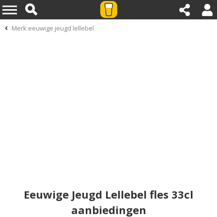
Merk:eeuwige jeugd lellebel
Eeuwige Jeugd Lellebel fles 33cl
aanbiedingen