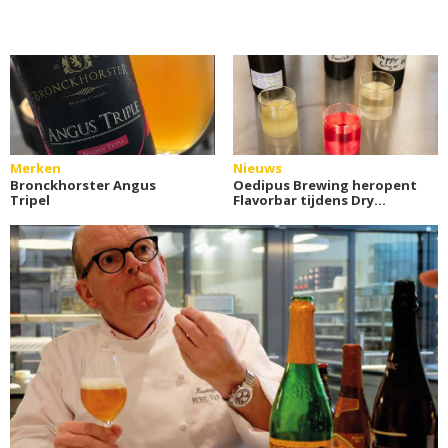
Merken
Nieuws
Bronckhorster Angus
Oedipus Brewing heropent
Tripel
Flavorbar tijdens Dry
January