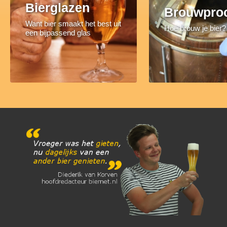
Bierglazen
Brouwpro
Want bier smaakt het best uit
Hoe brouw je bier?
een bijpassend glas