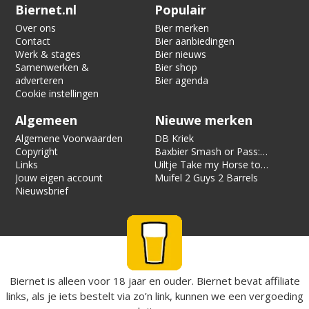
Verification code:
3806
Biernet.nl
Populair
Over ons
Bier merken
Contact
Bier aanbiedingen
Werk & stages
Bier nieuws
Samenwerken &
Bier shop
adverteren
Bier agenda
Cookie instellingen
Algemeen
Nieuwe merken
Algemene Voorwaarden
DB Kriek
Copyright
Baxbier Smash or Pass:
Links
Strata
Uiltje Take my Horse to
Jouw eigen account
the Hotel Room
Muifel 2 Guys 2 Barrels
Nieuwsbrief
Biernet is alleen voor 18 jaar en ouder. Biernet bevat affiliate
links, als je iets bestelt via zo’n link, kunnen we een vergoeding