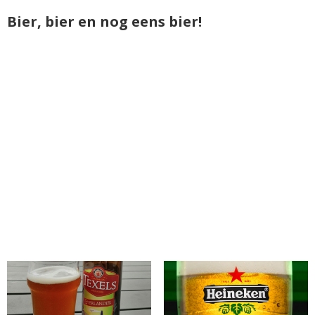
Bier, bier en nog eens bier!