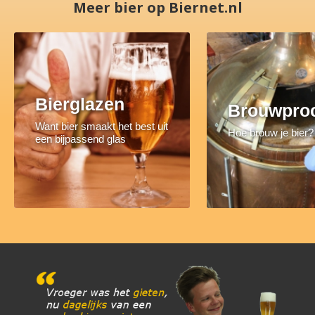
Meer bier op Biernet.nl
Bierglazen
Brouwpro
Want bier smaakt het best uit
Hoe brouw je bier?
een bijpassend glas