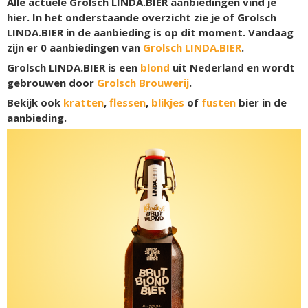
Alle actuele Grolsch LINDA.BIER aanbiedingen vind je
hier. In het onderstaande overzicht zie je of Grolsch
LINDA.BIER in de aanbieding is op dit moment. Vandaag
zijn er
0
aanbiedingen van
Grolsch LINDA.BIER
.
Grolsch LINDA.BIER is een
blond
uit Nederland en wordt
gebrouwen door
Grolsch Brouwerij
.
Bekijk ook
kratten
,
flessen
,
blikjes
of
fusten
bier in de
aanbieding.