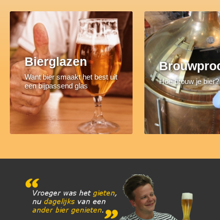
Bierglazen
Brouwpro
Want bier smaakt het best uit
Hoe brouw je bier?
een bijpassend glas