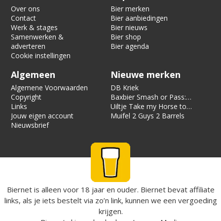
Over ons
Bier merken
Contact
Bier aanbiedingen
Werk & stages
Bier nieuws
Samenwerken &
Bier shop
adverteren
Bier agenda
Cookie instellingen
Algemeen
Nieuwe merken
Algemene Voorwaarden
DB Kriek
Copyright
Baxbier Smash or Pass:
Links
Strata
Uiltje Take my Horse to
Jouw eigen account
the Hotel Room
Muifel 2 Guys 2 Barrels
Nieuwsbrief
Biernet is alleen voor 18 jaar en ouder. Biernet bevat affiliate
links, als je iets bestelt via zo’n link, kunnen we een vergoeding
krijgen.