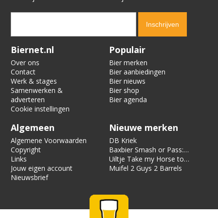
Verification code:
9794
Biernet.nl
Populair
Over ons
Bier merken
Contact
Bier aanbiedingen
Werk & stages
Bier nieuws
Samenwerken &
Bier shop
adverteren
Bier agenda
Cookie instellingen
Algemeen
Nieuwe merken
Algemene Voorwaarden
DB Kriek
Copyright
Baxbier Smash or Pass:
Links
Strata
Uiltje Take my Horse to
Jouw eigen account
the Hotel Room
Muifel 2 Guys 2 Barrels
Nieuwsbrief