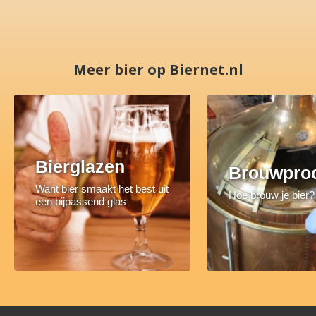
Meer bier op Biernet.nl
Bierglazen
Brouwpro
Want bier smaakt het best uit
Hoe brouw je bier?
een bijpassend glas