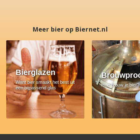
Meer bier op Biernet.nl
Bierglazen
Brouwpro
Want bier smaakt het best uit
Hoe brouw je bier?
een bijpassend glas