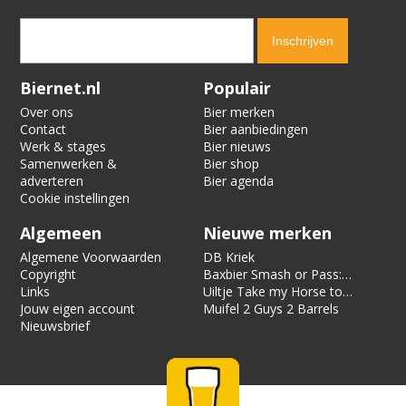
Verification code:
1457
Biernet.nl
Populair
Over ons
Bier merken
Contact
Bier aanbiedingen
Werk & stages
Bier nieuws
Samenwerken &
Bier shop
adverteren
Bier agenda
Cookie instellingen
Algemeen
Nieuwe merken
Algemene Voorwaarden
DB Kriek
Copyright
Baxbier Smash or Pass:
Links
Strata
Uiltje Take my Horse to
Jouw eigen account
the Hotel Room
Muifel 2 Guys 2 Barrels
Nieuwsbrief