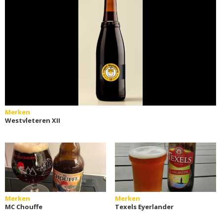
Merken
Westvleteren XII
Merken
Merken
MC Chouffe
Texels Eyerlander