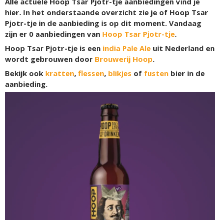
Alle actuele Hoop Tsar Pjotr-tje aanbiedingen vind je
hier. In het onderstaande overzicht zie je of Hoop Tsar
Pjotr-tje in de aanbieding is op dit moment. Vandaag
zijn er
0
aanbiedingen van
Hoop Tsar Pjotr-tje
.
Hoop Tsar Pjotr-tje is een
india Pale Ale
uit Nederland en
wordt gebrouwen door
Brouwerij Hoop
.
Bekijk ook
kratten
,
flessen
,
blikjes
of
fusten
bier in de
aanbieding.