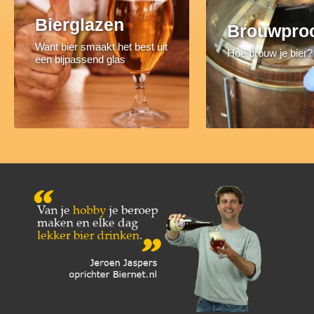
Bierglazen
Brouwpro
Want bier smaakt het best uit
Hoe brouw je bier?
een bijpassend glas