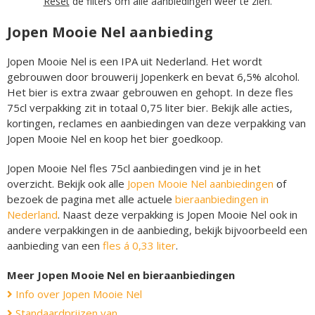
Reset
de filters om alle aanbiedingen weer te zien.
Jopen Mooie Nel aanbieding
Jopen Mooie Nel is een IPA uit Nederland. Het wordt
gebrouwen door brouwerij Jopenkerk en bevat 6,5% alcohol.
Het bier is extra zwaar gebrouwen en gehopt. In deze fles
75cl verpakking zit in totaal 0,75 liter bier. Bekijk alle acties,
kortingen, reclames en aanbiedingen van deze verpakking van
Jopen Mooie Nel en koop het bier goedkoop.
Jopen Mooie Nel fles 75cl aanbiedingen vind je in het
overzicht. Bekijk ook alle
Jopen Mooie Nel aanbiedingen
of
bezoek de pagina met alle actuele
bieraanbiedingen in
Nederland
. Naast deze verpakking is Jopen Mooie Nel ook in
andere verpakkingen in de aanbieding, bekijk bijvoorbeeld een
aanbieding van een
fles á 0,33 liter
.
Meer Jopen Mooie Nel en bieraanbiedingen
Info over Jopen Mooie Nel
Standaardprijzen van