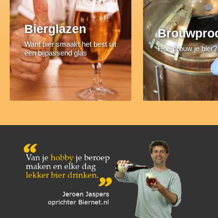
Bierglazen
Brouwpro
Want bier smaakt het best uit
Hoe brouw je bier?
een bijpassend glas