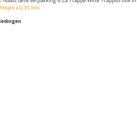
d
. Naast deze verpakking is La Trappe Witte Trappist ook in
flesjes á 0,33 liter
.
biedingen