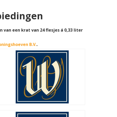
biedingen
van een krat van 24 flesjes á 0,33 liter
oningshoeven B.V.
.