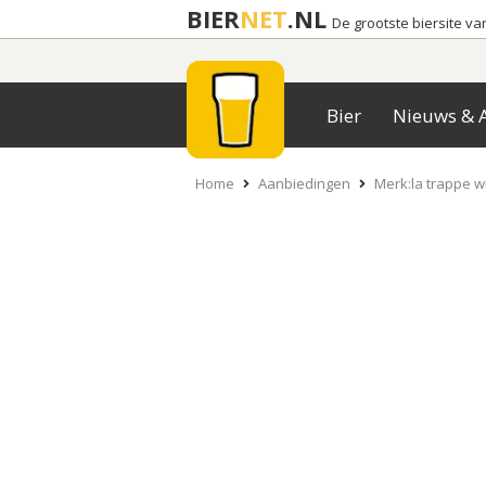
BIER
NET
.NL
De grootste biersite v
Bier
Nieuws & A
Home
Aanbiedingen
Merk:la trappe wi