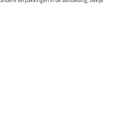
 andere verpakkingen in de aanbieding, bekijk