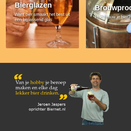
Bierglazen
Brouwpro
Want bier smaakt het best uit
Hoe brouw je bier?
een bijpassend glas