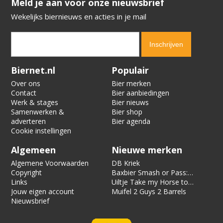
​​​​​​​Meld je aan voor onze nieuwsbrief
Wekelijks biernieuws en acties in je mail
Verification code:
9679
Biernet.nl
Populair
Over ons
Bier merken
Contact
Bier aanbiedingen
Werk & stages
Bier nieuws
Samenwerken &
Bier shop
adverteren
Bier agenda
Cookie instellingen
Algemeen
Nieuwe merken
Algemene Voorwaarden
DB Kriek
Copyright
Baxbier Smash or Pass:
Links
Strata
Uiltje Take my Horse to
Jouw eigen account
the Hotel Room
Muifel 2 Guys 2 Barrels
Nieuwsbrief