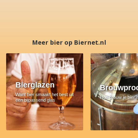
Meer bier op Biernet.nl
Bierglazen
Brouwpro
Want bier smaakt het best uit
Hoe brouw je bier?
een bijpassend glas