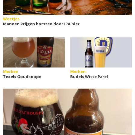
Weetjes
Mannen krijgen borsten door IPA bier
Merken
Merken
Texels Goudkoppe
Budels Witte Parel