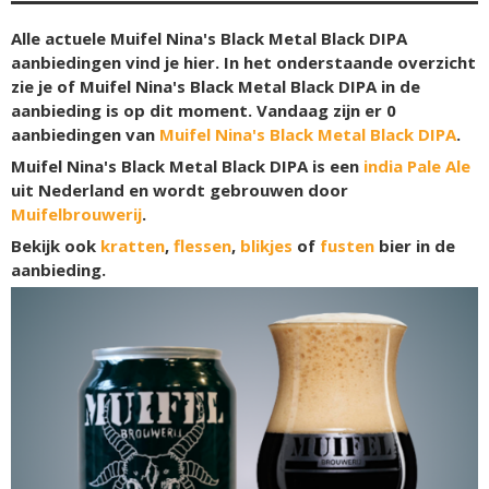
Alle actuele Muifel Nina's Black Metal Black DIPA
aanbiedingen vind je hier. In het onderstaande overzicht
zie je of Muifel Nina's Black Metal Black DIPA in de
aanbieding is op dit moment. Vandaag zijn er
0
aanbiedingen van
Muifel Nina's Black Metal Black DIPA
.
Muifel Nina's Black Metal Black DIPA is een
india Pale Ale
uit Nederland en wordt gebrouwen door
Muifelbrouwerij
.
Bekijk ook
kratten
,
flessen
,
blikjes
of
fusten
bier in de
aanbieding.