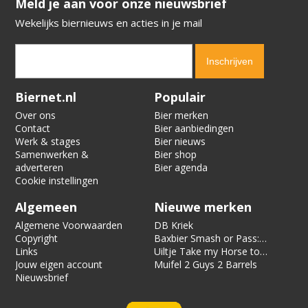
​​​​​​​Meld je aan voor onze nieuwsbrief
Wekelijks biernieuws en acties in je mail
Verification code:
9720
Biernet.nl
Populair
Over ons
Bier merken
Contact
Bier aanbiedingen
Werk & stages
Bier nieuws
Samenwerken &
Bier shop
adverteren
Bier agenda
Cookie instellingen
Algemeen
Nieuwe merken
Algemene Voorwaarden
DB Kriek
Copyright
Baxbier Smash or Pass:
Links
Strata
Uiltje Take my Horse to
Jouw eigen account
the Hotel Room
Muifel 2 Guys 2 Barrels
Nieuwsbrief