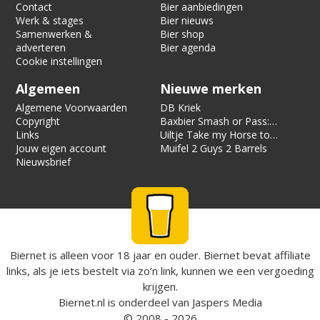
Contact
Bier aanbiedingen
Werk & stages
Bier nieuws
Samenwerken &
Bier shop
adverteren
Bier agenda
Cookie instellingen
Algemeen
Nieuwe merken
Algemene Voorwaarden
DB Kriek
Copyright
Baxbier Smash or Pass:
Links
Strata
Uiltje Take my Horse to
Jouw eigen account
the Hotel Room
Muifel 2 Guys 2 Barrels
Nieuwsbrief
Biernet is alleen voor 18 jaar en ouder. Biernet bevat affiliate
links, als je iets bestelt via zo’n link, kunnen we een vergoeding
krijgen.
Biernet.nl
is onderdeel van
Jaspers Media
© 2008 - 2026