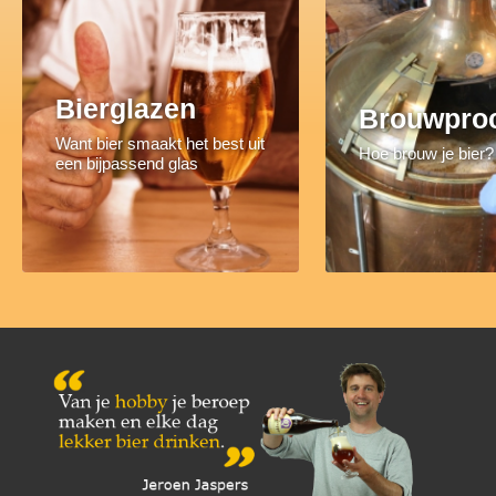
Bierglazen
Brouwpro
Want bier smaakt het best uit
Hoe brouw je bier?
een bijpassend glas