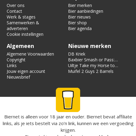
Over ons
Bier merken
Contact
Bier aanbiedingen
Werk & stages
Bier nieuws
Samenwerken &
Bier shop
adverteren
Bier agenda
Cookie instellingen
Algemeen
Nieuwe merken
Algemene Voorwaarden
DB Kriek
Copyright
Baxbier Smash or Pass:
Links
Strata
Uiltje Take my Horse to
Jouw eigen account
the Hotel Room
Muifel 2 Guys 2 Barrels
Nieuwsbrief
Biernet is alleen voor 18 jaar en ouder. Biernet bevat affiliate
links, als je iets bestelt via zo’n link, kunnen we een vergoeding
krijgen.