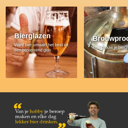
Bierglazen
Brouwpro
Want bier smaakt het best uit
Hoe brouw je bier?
een bijpassend glas