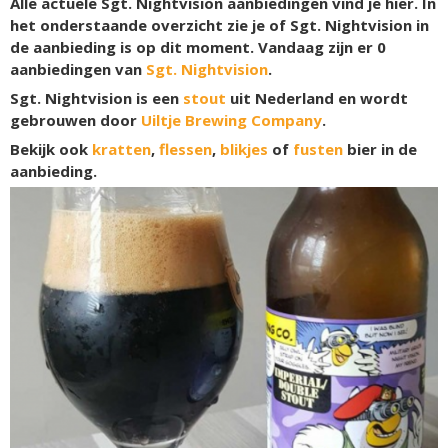
Alle actuele Sgt. Nightvision aanbiedingen vind je hier. In
het onderstaande overzicht zie je of Sgt. Nightvision in
de aanbieding is op dit moment. Vandaag zijn er
0
aanbiedingen van
Sgt. Nightvision
.
Sgt. Nightvision is een
stout
uit Nederland en wordt
gebrouwen door
Uiltje Brewing Company
.
Bekijk ook
kratten
,
flessen
,
blikjes
of
fusten
bier in de
aanbieding.