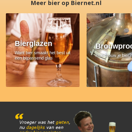
Meer bier op Biernet.nl
Bierglazen
Brouwpro
Want bier smaakt het best uit
Hoe brouw je bier?
een bijpassend glas