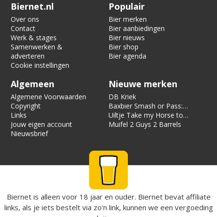
Verification code:
4064
Biernet.nl
Populair
Over ons
Bier merken
Contact
Bier aanbiedingen
Werk & stages
Bier nieuws
Samenwerken &
Bier shop
adverteren
Bier agenda
Cookie instellingen
Algemeen
Nieuwe merken
Algemene Voorwaarden
DB Kriek
Copyright
Baxbier Smash or Pass:
Links
Strata
Uiltje Take my Horse to
Jouw eigen account
the Hotel Room
Muifel 2 Guys 2 Barrels
Nieuwsbrief
Biernet is alleen voor 18 jaar en ouder. Biernet bevat affiliate
links, als je iets bestelt via zo’n link, kunnen we een vergoeding