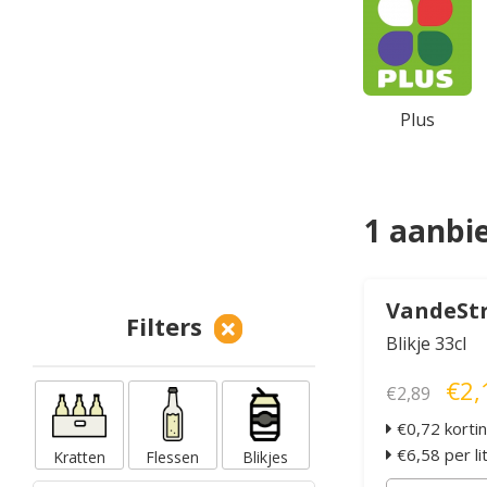
Plus
1 aanbi
VandeStr
Filters
Blikje 33cl
€2,
€2,89
€0,72 korti
€6,58 per li
Kratten
Flessen
Blikjes