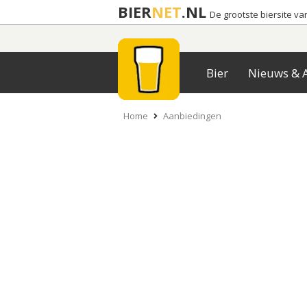
BIER
NET
.NL
De grootste biersite v
Bier
Nieuws & A
Home
Aanbiedingen