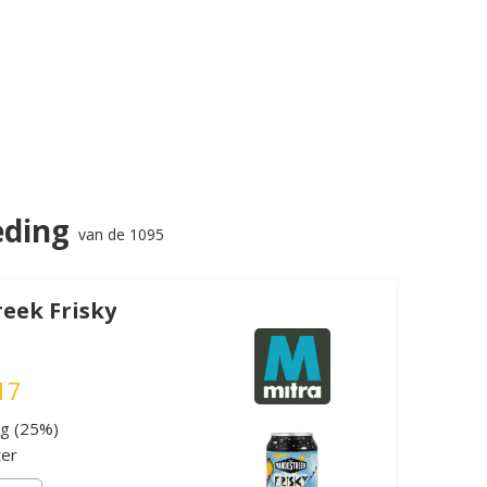
eding
van de 1095
eek Frisky
17
ng (25%)
ter