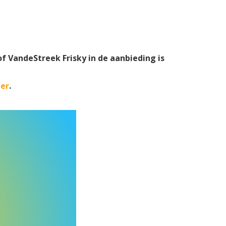
of VandeStreek Frisky in de aanbieding is
ier
.