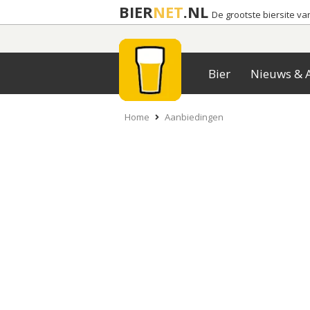
BIER
NET
.NL
De grootste biersite v
Bier
Nieuws & A
Home
Aanbiedingen