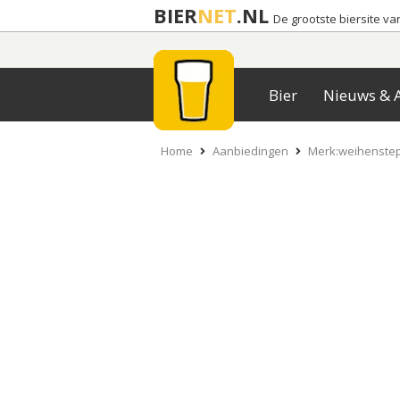
BIER
NET
.NL
De grootste biersite v
Bier
Nieuws & A
Home
Aanbiedingen
Merk:weihenstep