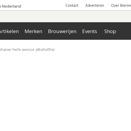
Contact
Adverteren
Over Bierne
an Nederland
rtikelen
Merken
Brouwerijen
Events
Shop
haner hefe weisse alkoholfrei