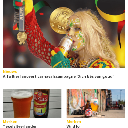
Nieuws
Alfa Bier lanceert carnavalscampagne 'Dich bès van goud'
Merken
Merken
Texels Eyerlander
Wild Jo