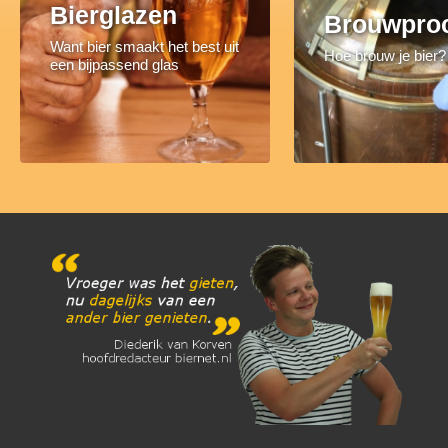
Bierglazen
Brouwpro
Want bier smaakt het best uit
Hoe brouw je bier?
een bijpassend glas