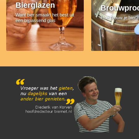
Bierglazen
Brouwpro
Want bier smaakt het best uit
Hoe brouw je bier?
een bijpassend glas